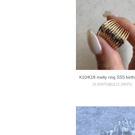
K10/K18 melty ring SSS birth
28,800円(税込31,680円)