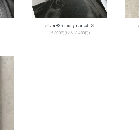
ff
silver925 melty earcuff S
16,800円(税込18,480円)