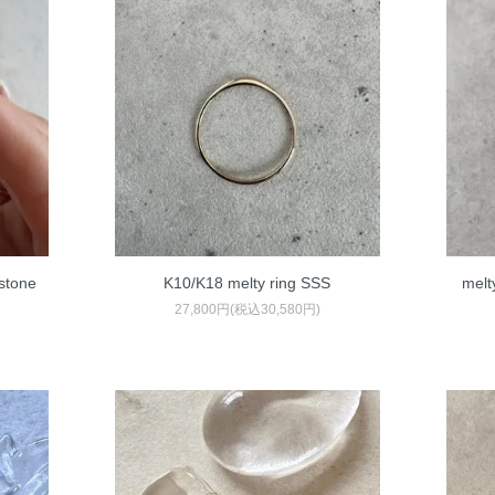
stone
K10/K18 melty ring SSS
melt
27,800円(税込30,580円)