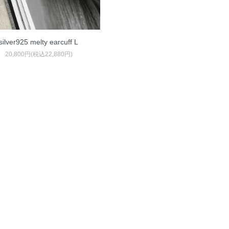
silver925 melty earcuff L
20,800円(税込22,880円)