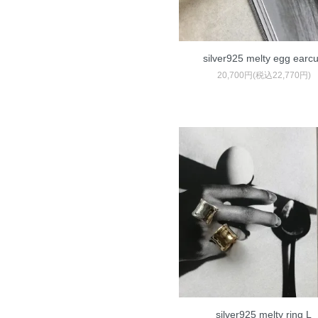
silver925 melty egg earcu
20,700円(税込22,770円)
silver925 melty ring L