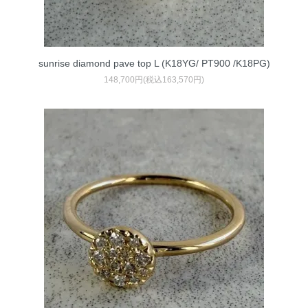
sunrise diamond pave top L (K18YG/ PT900 /K18PG)
148,700円(税込163,570円)