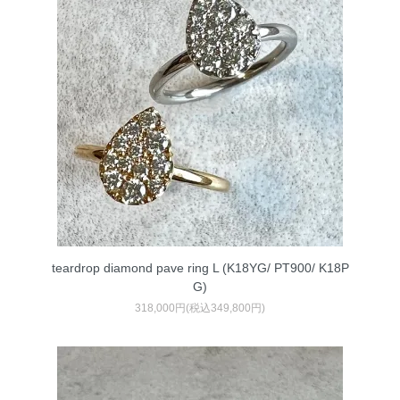
teardrop diamond pave ring L (K18YG/ PT900/ K18P
G)
318,000円(税込349,800円)