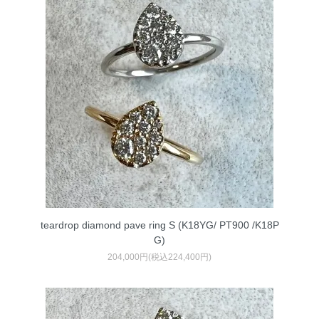
teardrop diamond pave ring S (K18YG/ PT900 /K18P
G)
204,000円(税込224,400円)