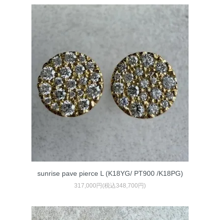
sunrise pave pierce L (K18YG/ PT900 /K18PG)
317,000円(税込348,700円)