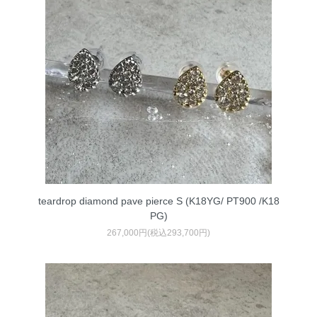
teardrop diamond pave pierce S (K18YG/ PT900 /K18
PG)
267,000円(税込293,700円)