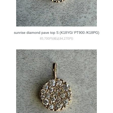
sunrise diamond pave top S (K18YG/ PT900 /K18PG)
85,700円(税込94,270円)