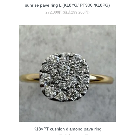
sunrise pave ring L (K18YG/ PT900 /K18PG)
272,000円(税込299,200円)
K18×PT cushion diamond pave ring