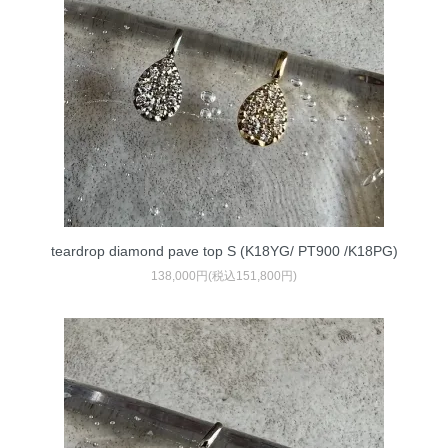
teardrop diamond pave top S (K18YG/ PT900 /K18PG)
138,000円(税込151,800円)