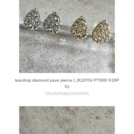
teardrop diamond pave pierce L (K18YG/ PT900/ K18P
G)
336,000円(税込369,600円)