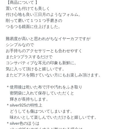
【商品について 】
置いても付けても美しく
付け心地も良い三日月のようなフォルム。
削って磨いて１つ１つ手磨きの
つるつる鏡面に仕上げました。
難易度が高いと思われがちなイヤーカフですが
シンプルなので
お手持ちのアクセサリーとも合わせやすく
また1つプラスするだけで
コンサバティブな耳元の印象も新鮮に。
気に入って頂けると嬉しいです。
またピアスを開けていない方にもお楽しみ頂けます。
＊使用後は乾いた布で汗や汚れをふき取り
密閉袋に入れて保存していただくと
輝きが長持ちします。
＊silver925の特性上
どうしても傷はついてしまいます。
味わいとして楽しんでいただけると嬉しいです。
＊silver色のほうは